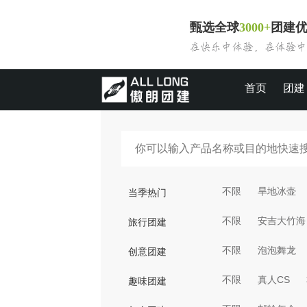
甄选全球
3000+
团建
首页
团建
不限
旱地冰壶
当季热门
不限
安吉大竹海
旅行团建
不限
泡泡舞龙
创意团建
不限
真人CS
趣味团建