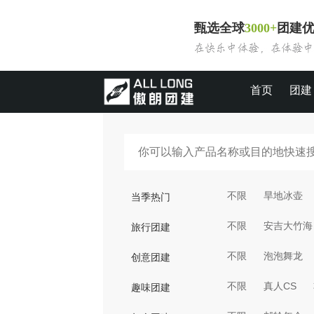
甄选全球
3000+
团建
首页
团建
不限
旱地冰壶
当季热门
不限
安吉大竹海
旅行团建
不限
泡泡舞龙
创意团建
不限
真人CS
趣味团建