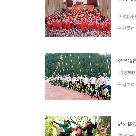
大航海时
主题团建 I
郊野骑
生态氧吧
主题团建 I
野外徒
有“你”一