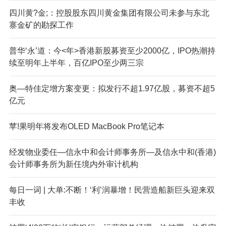
四川黄?金;：控股股东四川黄金集团有限公司未参与东北
寨金矿的勘探工作
普华‘永’道：今<年>香港新股募资至少2000亿，IPO热潮持
续至明年上半年，百亿IPO至少两三宗
奥—特佳定增方案变更：拟发行不超1.97亿股，募资不超5
亿元
苹!果明年将发布OLED MacBook Pro笔记本
经发物业委任—信永中和会计师事务所—及信永中和(香港)
会计师事务所为新任境内外审计机构
每日一词 | 大单:不断！‘利’润暴增！民营造船新巨头迎来双
丰收