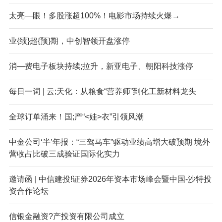
太亮—眼！多股涨超100%！电影市场持续火爆→
业{绩}超{预}期，中创智领开盘涨停
消—费电子板块持续;拉升，新亚电子、朝阳科技涨停
每日一词 | 云;天化：从粮食“营养师”到化工新材料龙头
全球订单涌来！国;产“<娃>衣”引领风潮
中金公司‘半’年报：“三驾马车”驱动业绩高增大破预期 境外
营收占比破三成验证国际化实力
邀请函 | 中信建投!证券2026年资本市场峰会暨中国-沙特投
资合作论坛
信银金融资?产投资有限公司成立