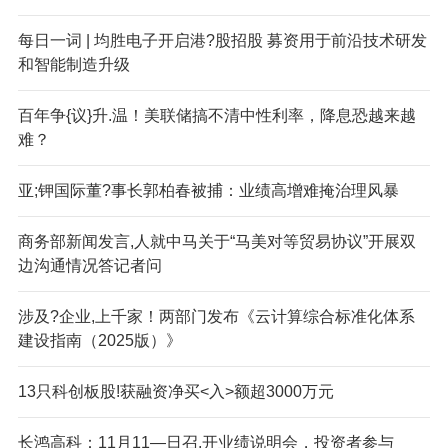
每日一词 | 均胜电子开启港?股招股 募资用于前沿技术研发
和智能制造升级
百年争{议}升.温！美联储搞不清中性利率，降息恐越来越
难？
亚;钾国际董?事长郭柏春被捕：业绩高增难掩治理风暴
商务部新闻发言,人就中马关于“马美对等贸易协议”开展双
边沟通情况答记者问
涉及?企业,上千家！两部门发布《云计算综合标准化体系
建设指南（2025版）》
13只科创板股!获融资净买<入>额超3000万元
长鸿高科：11月11—日召,开业绩说明会，投资者参与