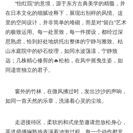
“怡红院”的意境，源于东方古典美学的精髓，并
在日本文化的细腻诠释下，展现出别样的风情。这
里的空间设计，并非简单的堆砌，而是对“留白”艺术
的极致运用。每一处景致，每一件摆设，都经过深
思熟虑，恰到好处地烘托出整体的宁静与雅致。枯
山水庭院中的砂石纹理，如同水波荡漾，宁静致
远；几株精心修剪的🔥松柏，在风中摇曳生姿，如
同遗世独立的君子。
窗外的竹林，在微风拂过时，发出沙沙的声响，
如同一首天然的乐章，洗涤着心灵的尘埃。
走进接待区，柔软的和式坐垫邀请您放松身心，
茶道师傅娴熟地表演着冲泡过程，每一个动作都充