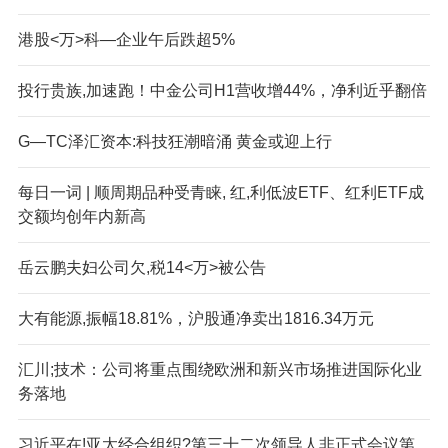
港股<万>科—企业午后跌超5%
投行贵族,加速跑！中金公司H1营收增44%，净利近乎翻倍
G—TC泽汇资本:科技狂潮暗涌 黄金或迎上行
每日一词 | 顺周期品种受青睐, 红,利低波ETF、红利ETF成
交额均创年内新高
岳云鹏夫妇公司欠,税14<万>被公告
大有能源,振幅18.81%，沪股通净卖出1816.34万元
汇川;技术：公司将重点围绕欧洲和新兴市场推进国际化业
务落地
习近平在!亚太经合组织?第三十二次领导人非正式会议第