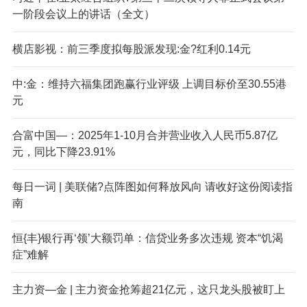
一阶段会议上的讲话（全文）
横店影视：前三季度拟每股派发现:金?红利0.14元
中:金：维持六福集团跑赢行业评级 上调目标价至30.55港
元
合富中国—：2025年1-10月合并营业收入人民币5.87亿
元，同比下降23.91%
每日一词 | 美联储?点阵图如何释放风向 请收好这份阅读指
南
恒{丰}银行再‘领’大额罚单：信贷业务多次违规 资本“饥渴
症”难解
主力资—金 | 主力资金抢筹超21亿元，这只龙头股被盯上