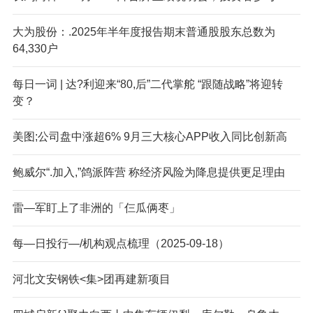
大为股份：.2025年半年度报告期末普通股股东总数为
64,330户
每日一词 | 达?利迎来“80,后”二代掌舵 “跟随战略”将迎转
变？
美图;公司盘中涨超6% 9月三大核心APP收入同比创新高
鲍威尔“.加入,”鸽派阵营 称经济风险为降息提供更足理由
雷—军盯上了非洲的「仨瓜俩枣」
每—日投行—/机构观点梳理（2025-09-18）
河北文安钢铁<集>团再建新项目