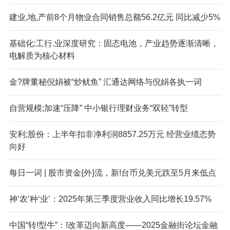
建业,地,产前8个月物业合同销售总额56.2亿元 同比减少5%
基础化:工行.业深度研究：固态电池，产业趋势逐渐清晰，
电解质为核心材料
金?牌董秘倪娟被“炒鱿鱼” 汇通达网络与倪娟各执一词
自营规模;加速“压降” 中小银行理财业务“双轻”转型
安利;股份：上半年扣非净利润8857.25万元 经营业绩态势
向好
每日一词 | 股市资金{外}流，新!台币兑美元跌至5月来低点
神‘农’种‘业’：2025年第三季度营业收入同比增长19.57%
中国“转!型牛”：!改革迈向新高度——2025金融街论坛金融