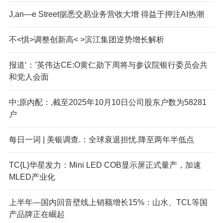
J,an—e Street据悉交易业务营收大增 得益于押注AI热潮
不<惧>调整创新高< >滨江集团逆势增长解析
报道‘：’英伟达CE:O黄仁勋下周将与参议院银行委员会共
和党人会面
中;原内配：,截至2025年10月10日公司股东户数为58281
户
每日一词 | 美银调查.：全球衰退担忧.降至两年半低点
TC{L}华星发力：Mini LED COB显示屏正式量产，加速
MLED产业化
上半年—国内回音壁线上销额增长15%：山水、TCL等国
产品牌正在崛起