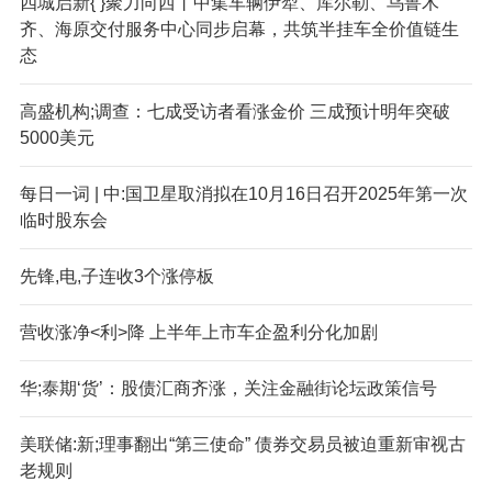
四城启新{ }聚力向西丨中集车辆伊犁、库尔勒、乌鲁木
齐、海原交付服务中心同步启幕，共筑半挂车全价值链生
态
高盛机构;调查：七成受访者看涨金价 三成预计明年突破
5000美元
每日一词 | 中:国卫星取消拟在10月16日召开2025年第一次
临时股东会
先锋,电,子连收3个涨停板
营收涨净<利>降 上半年上市车企盈利分化加剧
华;泰期‘货’：股债汇商齐涨，关注金融街论坛政策信号
美联储:新;理事翻出“第三使命” 债券交易员被迫重新审视古
老规则