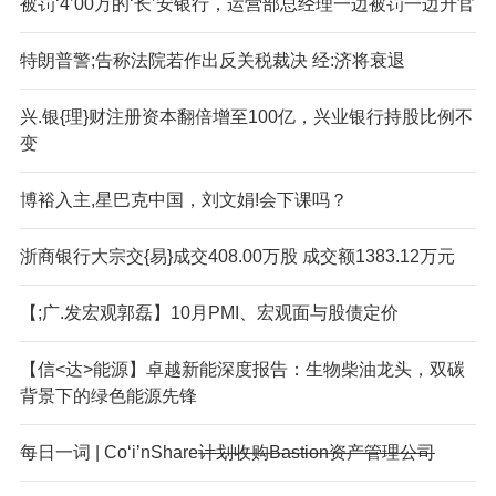
被罚‘4’00万的‘长’安银行，运营部总经理一边被罚一边升官
特朗普警;告称法院若作出反关税裁决 经:济将衰退
兴.银{理}财注册资本翻倍增至100亿，兴业银行持股比例不
变
博裕入主,星巴克中国，刘文娟!会下课吗？
浙商银行大宗交{易}成交408.00万股 成交额1383.12万元
【;广.发宏观郭磊】10月PMI、宏观面与股债定价
【信<达>能源】卓越新能深度报告：生物柴油龙头，双碳
背景下的绿色能源先锋
每日一词 | Co‘i’nShare
计划收购Bastion资产管理公司