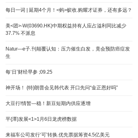
每日一词 | 延期4个月！<蚂>蚁收.购耀才证券，还有多远？
美<团>-W(03690.HK)中期权益持有人应占溢利同比减少
37.7% 不派息
Natur—e子.刊颠覆认知：压力催生白发，竟会预防癌症发
生
每‘日’财经早参 ;09.25
神开场！ {特}朗普会见韩代表 开口先问“金正恩好吗”
大豆行!情暂—稳！新豆短期内供应逐增
平{潭}发展<1>1月6日龙虎榜数据
来福车公司发行‘可’转换.优先票据筹资4.5亿美元