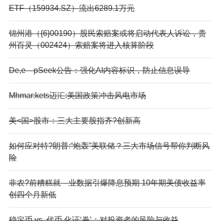
ETF（159934.SZ）流出6289.1万元
锦州港（{6}00190）股民索赔案或将启动代表人诉讼，贵
州百灵（002424）索赔案将进入核算阶段
De,e—pSeek公告：强化AI内容标识，防止信息误导
Mhmar:kets迈汇:美国政策冲击风电市场
美<国>股市：三大主要股指齐?创新高
如何应对特?朗普:“炮轰”美联储？三大市场信号帮你判断风
险
非农?前糟糕就—业数据引爆降息预期 10年期美债收益率
创四个月新低
稳定币 vs. 代币,化证‘券’：对投资者的风险与收益