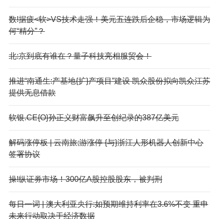
数!据疲<软>VS技术走强！美元五连跌后企稳，市场逻辑为
何“精分”？
北:京到底有谁在？量子科技亮相服贸会！
推进“南通生:产基地{扩}产项目”建设 凯众股份拟向凯众江苏
提供无息借款
软银.CE{O}孙正义财富飙升至创纪录的387亿美元
解码涨停板 | 云南旅;游涨停 {与}浙江人形机器人创新中心
签署协议
操!纵证券市场！300亿A股控股股东，被判刑
每日一词 | 澳大利亚央行:如预期维持利率在3.6%不变 重申
未来行动取决于经济数据