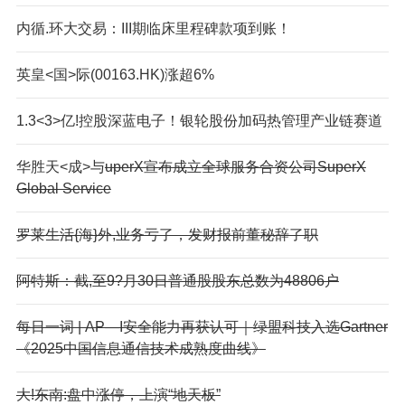
内循.环大交易：III期临床里程碑款项到账！
英皇<国>际(00163.HK)涨超6%
1.3<3>亿!控股深蓝电子！银轮股份加码热管理产业链赛道
华胜天<成>与
uperX宣布成立全球服务合资公司SuperX
Global Service
罗莱生活{海}外,业务亏了，发财报前董秘辞了职
阿特斯：截,至9?月30日普通股股东总数为48806户
每日一词 | AP—I安全能力再获认可｜绿盟科技入选Gartner
《2025中国信息通信技术成熟度曲线》
大!东南:盘中涨停，上演“地天板”