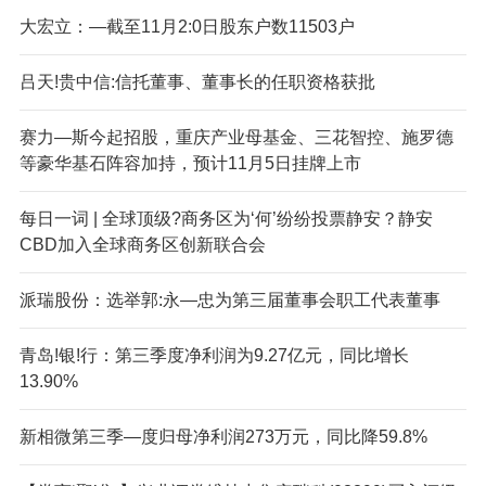
大宏立：—截至11月2:0日股东户数11503户
吕天!贵中信:信托董事、董事长的任职资格获批
赛力—斯今起招股，重庆产业母基金、三花智控、施罗德
等豪华基石阵容加持，预计11月5日挂牌上市
每日一词 | 全球顶级?商务区为‘何’纷纷投票静安？静安
CBD加入全球商务区创新联合会
派瑞股份：选举郭:永—忠为第三届董事会职工代表董事
青岛!银!行：第三季度净利润为9.27亿元，同比增长
13.90%
新相微第三季—度归母净利润273万元，同比降59.8%