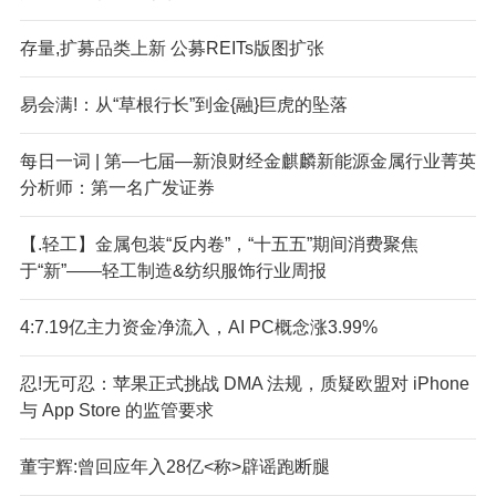
存量,扩募品类上新 公募REITs版图扩张
易会满!：从“草根行长”到金{融}巨虎的坠落
每日一词 | 第—七届—新浪财经金麒麟新能源金属行业菁英
分析师：第一名广发证券
【.轻工】金属包装“反内卷”，“十五五”期间消费聚焦
于“新”——轻工制造&纺织服饰行业周报
4:7.19亿主力资金净流入，AI PC概念涨3.99%
忍!无可忍：苹果正式挑战 DMA 法规，质疑欧盟对 iPhone
与 App Store 的监管要求
董宇辉:曾回应年入28亿<称>辟谣跑断腿