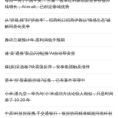
每日一词 | 中国平安:：三重—改革红利驱动新业务价值持
续增长，AI in all、已积淀垂域优势
从“拼规,模”到“拼效率”，招商蛇口招商伊敦以“情感生态”破
解同质化竞争
雅诗兰黛预计年.度利润低于预期
速‘卖’通推“新品闪{电}推”AI自动帮卖货
煤{炭}采选板?块震荡反弹，安泰集团触及涨停
贤丰‘控’股索赔持续?征集，已有案件审理中
小米:潘九堂：华为与‘小’米成功方法论惊人相似，只是时间
差了 10-20 年
中原!科技担保携,手交通银行：银担协同精准赋能河南科创