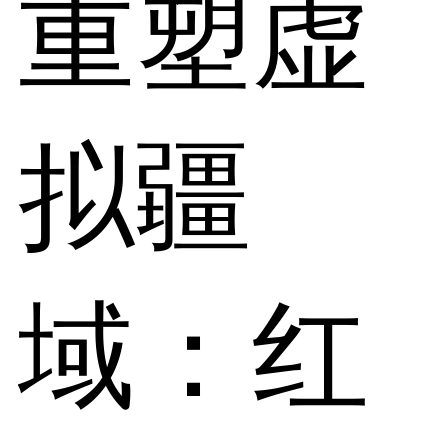
重塑虚
拟疆
域：红