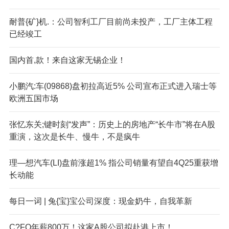
耐普{矿}机.：公司智利工厂目前尚未投产，工厂主体工程
已经竣工
国内首,款！来自这家无锡企业！
小鹏汽:车(09868)盘初拉高近5% 公司宣布正式进入瑞士等
欧洲五国市场
张忆东关;键时刻“发声”：历史上的房地产“长牛市”将在A股
重演，这次是长牛、慢牛，不是疯牛
理—想汽车(LI)盘前涨超1% 指公司销量有望自4Q25重获增
长动能
每日一词 | 兔{宝}宝公司深度：现金奶牛，自我革新
C?FO年薪800万！这家A股公司拟赴港上市！