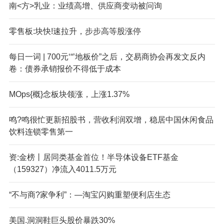
南<方>乳业：业绩高增、供应商变动被问询
零售板:块快!速拉升，步步高等股涨停
每日一词 | 700元‘“’地板价”之后，交易商协会再发文反内
卷：债券承销报价不得低于成本
M
Ops{概}念板块领涨，上涨1.37%
鸣?鸣很忙更新招股书，营收利润双增，稳居中国休闲食品
饮料连锁零售第一
资:金榜丨居同类基金首位！半导体设备ETF基金
（159327）净流入4011.5万元
“不与商?家争利”：—淘宝闪购重塑便利店生态
美国.洞洞鞋巨头股价暴跌30%