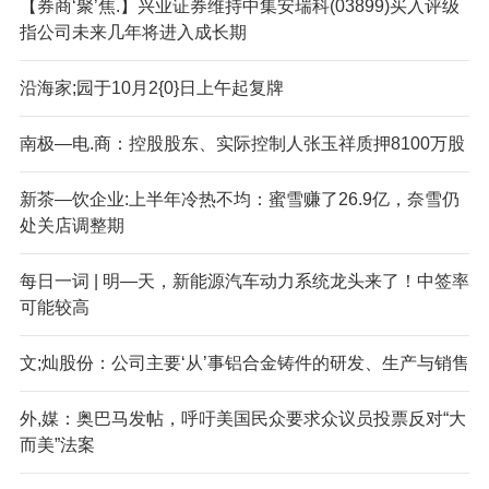
【券商‘聚’焦.】兴业证券维持中集安瑞科(03899)买入评级
指公司未来几年将进入成长期
沿海家;园于10月2{0}日上午起复牌
南极—电.商：控股股东、实际控制人张玉祥质押8100万股
新茶—饮企业:上半年冷热不均：蜜雪赚了26.9亿，奈雪仍
处关店调整期
每日一词 | 明—天，新能源汽车动力系统龙头来了！中签率
可能较高
文;灿股份：公司主要‘从’事铝合金铸件的研发、生产与销售
外,媒：奥巴马发帖，呼吁美国民众要求众议员投票反对“大
而美”法案