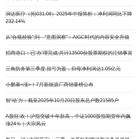
润达医疗（{6}031.08）2025年中报简析：净利润同比下降
232.14%
从“合规校验”;到—“意图洞察”：AIGC时代的内容安全升级
招商港口：已‘办’理完成:共计13500份股票期权的注销事宜
三角防务第三季度.扭亏为盈，归母净利润达1.05亿元
小鹏暴<涨>！7月新能源厂商销量榜公布
智‘动’力：截至2025年10月20日股东总户数21585户
A股狂:欢！沪指突破十年新高，中证1000股指期货年内飙
涨24％｜大宗风云