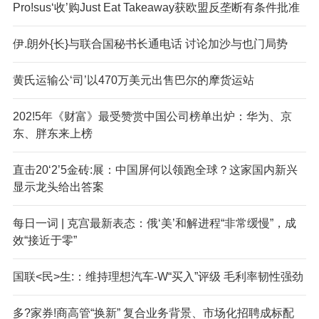
Pro!sus‘收’购Just Eat Takeaway获欧盟反垄断有条件批准
伊.朗外{长}与联合国秘书长通电话 讨论加沙与也门局势
黄氏运输公‘司’以470万美元出售巴尔的摩货运站
202!5年《财富》最受赞赏中国公司榜单出炉：华为、京
东、胖东来上榜
直击20‘2’5金砖:展：中国屏何以领跑全球？这家国内新兴
显示龙头给出答案
每日一词 | 克宫最新表态：俄‘美’和解进程“非常缓慢”，成
效“接近于零”
国联<民>生:：维持理想汽车-W“买入”评级 毛利率韧性强劲
多?家券!商高管“换新” 复合业务背景、市场化招聘成标配