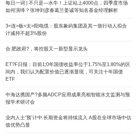
每日一词 | 不只是—水牛！上证站上4000点，四季度市场
如何演绎？张坤刘彦春葛兰姜诚等知名基金经理解析
3<连>板<太>阳电缆：股东象屿集团及其一致行动人拟合
计减持不超3%股份
合:肥政府?，将控股又一新型显示龙头
ET?F日报：目前1;0年国债收益率位于1.75%至1.80%的区
间内，我们认为配置价值已逐渐显现，可关注十年国债
ETF
中海达携国产?多频ADCP应用成果亮相智能水文监测与预
报学术研讨会
业内人士‘预’计中.长期资金将持续流入 A股在全球市场中估
值优势凸显