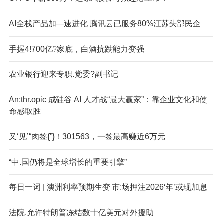
AI全栈产品加—速进化 腾讯云已服务80%江苏头部民企
手握4!700亿?家底，白酒抗跌能力变强
农业银行迎来专职.党委?副书记
An;thr.opic 成硅谷 AI 人才战“最大赢家”：靠企业文化和使
命感取胜
又‘见’“肉签{”}！301563，一签最高赚近6万元
“中.国仍将是全球增长的重要引擎”
每日一词 | 澳洲利率预期生变 市:场押注2026‘年’或现加息
法院.允许特朗普冻结数十亿美元对外援助